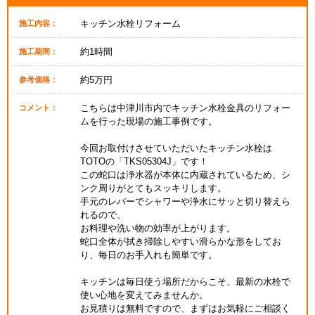
キッチン水栓リフォーム
施工内容：
約1時間
施工期間：
約5万円
参考価格：
こちらは中津川市内でキッチン水栓金具のリフォー
コメント：
ムを行った現場の施工事例です。
今回お取付けさせていただいたキッチン水栓は
TOTOの「TKS05304J」です！
この蛇口は浄水器が本体に内蔵されているため、シ
ンク周りがとてもスッキリします。
手元のレバーでシャワーや浄水にサッと切り替えら
れるので、
お料理や洗い物の効率が上がります。
蛇口全体が拭き掃除しやすい滑らかな形をしてお
り、毎日のお手入れも簡単です。
キッチンは毎日使う場所だからこそ、最新の水栓で
使い心地を変えてみませんか。
お見積りは無料ですので、まずはお気軽にご相談く