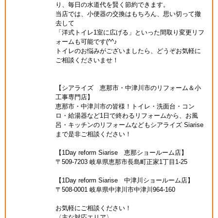
り、毎日の水道代を賢く節約できます。
当店では、小便器の交換はもちろん、思い切って撤
去して
「洋式トイレ1室に広げる」といった間取り変更リフ
ォームも可能です(^^♪
トイレのお悩みがございましたら、どうぞお気軽に
ご相談くださいませ！
【シアライズ 恵那市・中津川市のリフォーム＆小
工事専門店】
恵那市・中津川市の皆様！トイレ・洗面台・コン
ロ・給湯器など1日で終わるリフォームから、お風
呂・キッチンのリフォームなどもシアライズ Siarise
まで是非ご相談ください！
【1Day reform Siarise 恵那ショールーム店】
〒509-7203 岐阜県恵那市長島町正家1丁目1-25
【1Day reform Siarise 中津川ショールーム店】
〒508-0001 岐阜県中津川市中津川964-160
お気軽にご相談ください！
〈主な対応エリア〉