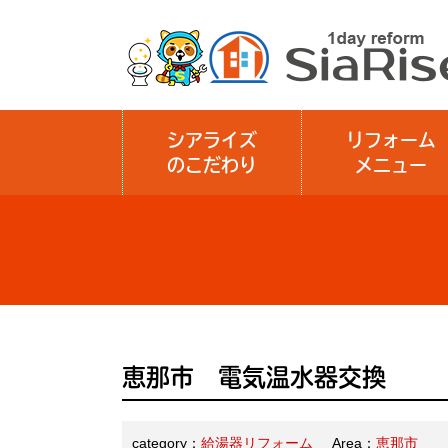
シアライズ
リフォーム
のこだわり
メニュー
恵那市 電気温水器交換
category：
給湯器リフォーム
Area：
恵那市