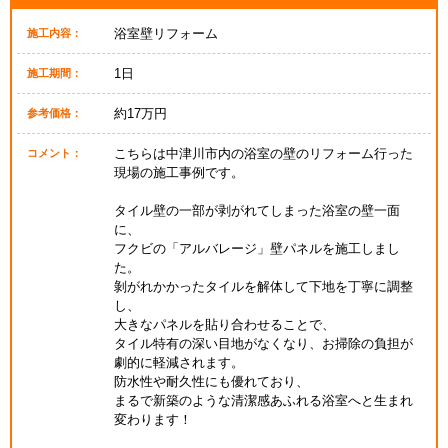
浴室壁リフォーム
施工内容：
1日
施工期間：
約17万円
参考価格：
こちらは中津川市内の浴室の壁のリフォーム行った
コメント：
現場の施工事例です。
タイル壁の一部が剥がれてしまった浴室の壁一面
に、
フクビの「アルバレージ」壁パネルを施工しまし
た。
剝がれかかったタイルを解体して下地を丁寧に調整
し、
大きなパネルを貼り合わせることで、
タイル特有の深い目地がなくなり、お掃除の負担が
劇的に軽減されます。
防水性や耐久性にも優れており、
まるで新築のような清潔感あふれる浴室へと生まれ
変わります！