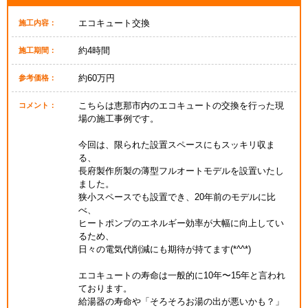
エコキュート交換
施工内容：
約4時間
施工期間：
約60万円
参考価格：
こちらは恵那市内のエコキュートの交換を行った現
コメント：
場の施工事例です。
今回は、限られた設置スペースにもスッキリ収ま
る、
長府製作所製の薄型フルオートモデルを設置いたし
ました。
狭小スペースでも設置でき、20年前のモデルに比
べ、
ヒートポンプのエネルギー効率が大幅に向上してい
るため、
日々の電気代削減にも期待が持てます(*^^*)
エコキュートの寿命は一般的に10年〜15年と言われ
ております。
給湯器の寿命や「そろそろお湯の出が悪いかも？」