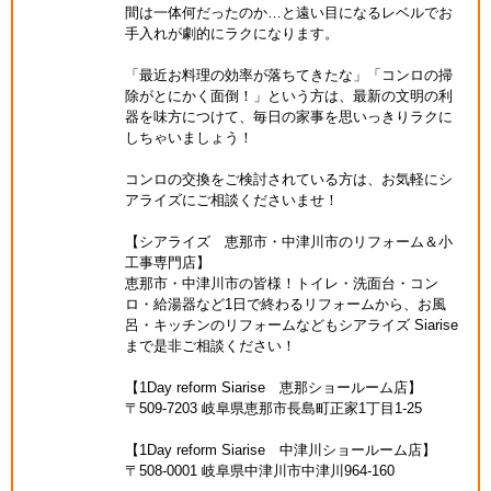
間は一体何だったのか…と遠い目になるレベルでお
手入れが劇的にラクになります。
「最近お料理の効率が落ちてきたな」「コンロの掃
除がとにかく面倒！」という方は、最新の文明の利
器を味方につけて、毎日の家事を思いっきりラクに
しちゃいましょう！
コンロの交換をご検討されている方は、お気軽にシ
アライズにご相談くださいませ！
【シアライズ 恵那市・中津川市のリフォーム＆小
工事専門店】
恵那市・中津川市の皆様！トイレ・洗面台・コン
ロ・給湯器など1日で終わるリフォームから、お風
呂・キッチンのリフォームなどもシアライズ Siarise
まで是非ご相談ください！
【1Day reform Siarise 恵那ショールーム店】
〒509-7203 岐阜県恵那市長島町正家1丁目1-25
【1Day reform Siarise 中津川ショールーム店】
〒508-0001 岐阜県中津川市中津川964-160