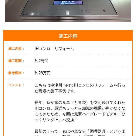
施工内容
IHコンロ リフォーム
施工内容：
約2時間
施工期間：
約28万円
参考価格：
こちらは中津川市内でIHコンロのリフォームを行っ
コメント：
た現場の施工事例です。
長年、我が家の食卓（と胃袋）を支え続けてくれた
IHコンロ。最近ちょっと火加減の融通が利かなくな
ってきたため、今回は最新ハイグレードモデル「び
っくリングIH」へ交換！
最新のIHって、もはや単なる「調理器具」というよ