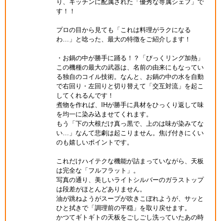
り、キッチンに配属された「優秀な専属シェフ」で
す！！
プロの目から見ても「これは料理がラクになる
わ…」と唸った、最大の特徴をご紹介します！
・お鍋の中が勝手に踊る！？「びっくリング加熱」
この機種の最大の武器は、名前の由来にもなってい
る独自のコイル技術。なんと、お鍋の中の水を自動
で右回り・左回りと切り替えて「交互対流」を起こ
してくれるんです！
煮物を作れば、IHが勝手に具材をひっくり返して味
を均一に染み込ませてくれます。
もう「下の大根だけ真っ黒で、上のは味が染みてな
い…」なんて悲劇は起こりません。焦げ付きにくい
のも嬉しいポイントです。
これだけハイテクな機能が詰まっていながら、天板
は完全な「フルフラット」。
写真の通り、美しいライトシルバーのガラストップ
は段差がほとんどありません。
油が跳ねようがスープが吹きこぼれようが、サッと
ひと拭きで「調理前の平穏」を取り戻せます。
かつてギトギトの天板をごしごし洗っていたあの時