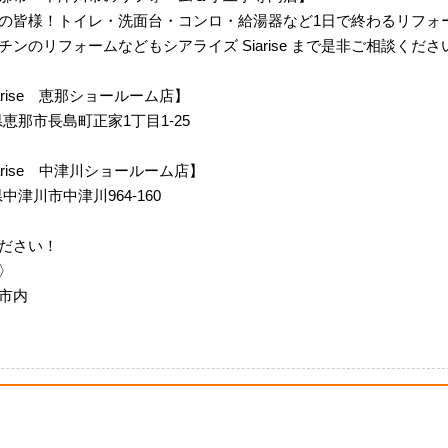
の皆様！トイレ・洗面台・コンロ・給湯器など1日で終わるリフォ
ンのリフォームなどもシアライズ Siarise まで是非ご相談くださ
 Siarise 恵那ショールーム店】
岐阜県恵那市長島町正家1丁目1-25
m Siarise 中津川ショールーム店】
阜県中津川市中津川964-160
ださい！
〉
市内