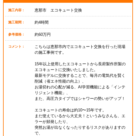
恵那市 エコキュート交換
施工内容：
約4時間
施工期間：
約60万円
参考価格：
こちらは恵那市内でエコキュート交換を行った現場
コメント：
の施工事例です。
15年以上使用したエコキュートから長府製作所製の
エコキュートに交換いたしました。
最新モデルに交換することで、毎月の電気代を賢く
削減（省エネ性能の向上）、
お湯切れの心配が減る、AI学習機能による「インテ
リジェント機能」、
また、高圧力タイプではシャワーの勢いがアップ！
エコキュートの寿命は約10〜15年です。
まだ使えているから大丈夫！というみなさんも、エ
ラーが頻発したり、
突然お湯が出なくなったりするリスクがありますの
で、