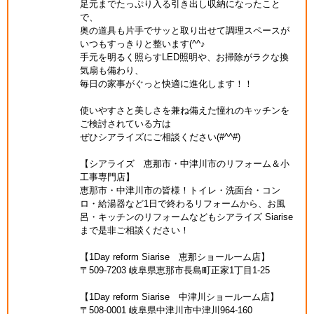
足元までたっぷり入る引き出し収納になったこと
で、
奥の道具も片手でサッと取り出せて調理スペースが
いつもすっきりと整います(^^♪
手元を明るく照らすLED照明や、お掃除がラクな換
気扇も備わり、
毎日の家事がぐっと快適に進化します！！
使いやすさと美しさを兼ね備えた憧れのキッチンを
ご検討されている方は
ぜひシアライズにご相談ください(#^^#)
【シアライズ 恵那市・中津川市のリフォーム＆小
工事専門店】
恵那市・中津川市の皆様！トイレ・洗面台・コン
ロ・給湯器など1日で終わるリフォームから、お風
呂・キッチンのリフォームなどもシアライズ Siarise
まで是非ご相談ください！
【1Day reform Siarise 恵那ショールーム店】
〒509-7203 岐阜県恵那市長島町正家1丁目1-25
【1Day reform Siarise 中津川ショールーム店】
〒508-0001 岐阜県中津川市中津川964-160