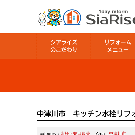
シアライズ
リフォーム
のこだわり
メニュー
中津川市 キッチン水栓リフ
category：
水栓・蛇口取替
Area：
中津川市