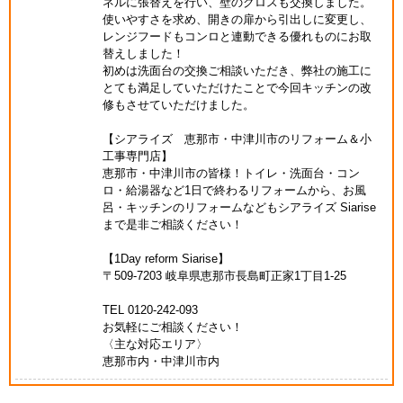
ネルに張替えを行い、壁のクロスも交換しました。
使いやすさを求め、開きの扉から引出しに変更し、
レンジフードもコンロと連動できる優れものにお取
替えしました！
初めは洗面台の交換ご相談いただき、弊社の施工に
とても満足していただけたことで今回キッチンの改
修もさせていただけました。
【シアライズ 恵那市・中津川市のリフォーム＆小
工事専門店】
恵那市・中津川市の皆様！トイレ・洗面台・コン
ロ・給湯器など1日で終わるリフォームから、お風
呂・キッチンのリフォームなどもシアライズ Siarise
まで是非ご相談ください！
【1Day reform Siarise】
〒509-7203 岐阜県恵那市長島町正家1丁目1-25
TEL 0120-242-093
お気軽にご相談ください！
〈主な対応エリア〉
恵那市内・中津川市内