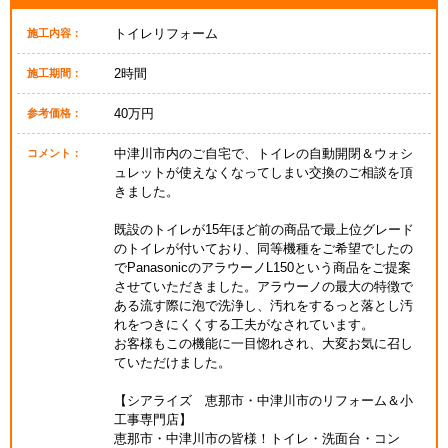
トイレリフォーム
施工内容：
2時間
施工期間：
40万円
参考価格：
中津川市内のご自宅で、トイレの自動開閉＆ウォシ
コメント：
ュレットが使えなくなってしまい交換のご相談を頂
きました。
既設のトイレが15年ほど前の商品で最上位グレード
のトイレが付いており、同等機種をご希望でしたの
でPanasonicのアラウーノL150という商品をご提案
させていただきました。アラウーノの最大の特徴で
ある流す際に泡で洗浄し、汚れをするっと落とし汚
れをつきにくくする工夫がなされています。
お客様もこの機能に一目惚れされ、大変お気に召し
ていただけました。
【シアライズ 恵那市・中津川市のリフォーム＆小
工事専門店】
恵那市・中津川市の皆様！トイレ・洗面台・コン