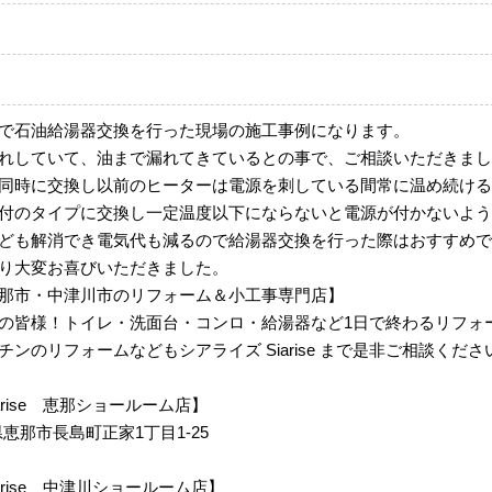
で石油給湯器交換を行った現場の施工事例になります。
れしていて、油まで漏れてきているとの事で、ご相談いただきまし
同時に交換し以前のヒーターは電源を刺している間常に温め続ける
付のタイプに交換し一定温度以下にならないと電源が付かないよう
ども解消でき電気代も減るので給湯器交換を行った際はおすすめで
り大変お喜びいただきました。
那市・中津川市のリフォーム＆小工事専門店】
の皆様！トイレ・洗面台・コンロ・給湯器など1日で終わるリフォ
ンのリフォームなどもシアライズ Siarise まで是非ご相談くださ
 Siarise 恵那ショールーム店】
岐阜県恵那市長島町正家1丁目1-25
m Siarise 中津川ショールーム店】