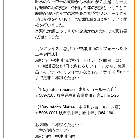
吐水のシャワーの蛇腹から水漏れが２度起こり一度
は蛇腹のみの交換、今回は全体の交換ということで
蛇腹が無いタイプの水栓をご希望でワンホールタイ
プに交換を行いもう一つの開口部にはキャップで閉
栓を行いました。
水漏れが起こってすぐの交換が出来たので大変お喜
び頂けました！
【シアライズ 恵那市・中津川市のリフォーム＆小
工事専門店】
恵那市・中津川市の皆様！トイレ・洗面台・コン
ロ・給湯器など1日で終わるリフォームから、お風
呂・キッチンのリフォームなどもシアライズ Siarise
まで是非ご相談ください！
【1Day reform Siarise 恵那ショールーム店】
〒509-7203 岐阜県恵那市長島町正家1丁目1-25
【1Day reform Siarise 中津川ショールーム店】
〒5008-0001 岐阜県中津川市中津川964-160
お気軽にご相談ください！
〈主な対応エリア〉
恵那市内・中津川市内