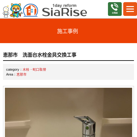
施工事例
恵那市 洗面台水栓金具交換工事
category：
水栓・蛇口取替
Area：
恵那市