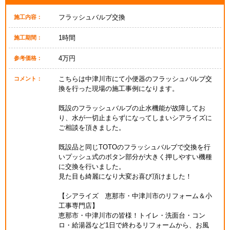
フラッシュバルブ交換
施工内容：
1時間
施工期間：
4万円
参考価格：
こちらは中津川市にて小便器のフラッシュバルブ交
コメント：
換を行った現場の施工事例になります。
既設のフラッシュバルブの止水機能が故障してお
り、水が一切止まらずになってしまいシアライズに
ご相談を頂きました。
既設品と同じTOTOのフラッシュバルブで交換を行
いプッシュ式のボタン部分が大きく押しやすい機種
に交換を行いました。
見た目も綺麗になり大変お喜び頂けました！
【シアライズ 恵那市・中津川市のリフォーム＆小
工事専門店】
恵那市・中津川市の皆様！トイレ・洗面台・コン
ロ・給湯器など1日で終わるリフォームから、お風