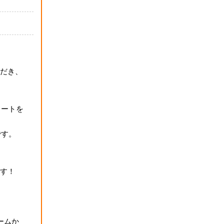
だき、
ュートを
です。
す！
ームか