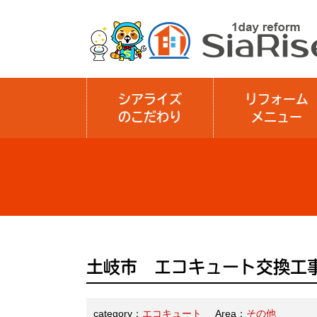
シアライズ
リフォーム
のこだわり
メニュー
土岐市 エコキュート交換工
category：
エコキュート
Area：
その他