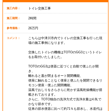
トイレ交換工事
施工内容：
2時間
施工期間：
26万円
参考価格：
こちらは中津川市内でトイレの交換工事を行った現
コメント：
場の施工事例になります。
交換したトイレの機種はTOTOのGG3というトイレ
をお取付いたしました。
TOTOのGG3は便器に近づくと自動で便ふたが開
き、
離れると蓋が閉まるオート開閉機能、
便座に触れることなく便座と便ふたを開閉できるリ
モコン便座・便ふた開閉機能、
温風でおしりをさらさらに乾かす温風乾燥機能が搭
載されております。
さらに、TOTO独自の洗浄方式で洗浄水量は4.8Lで
かなり節水です。
従来の節水便器に比べて約71％も節水し、水道代は