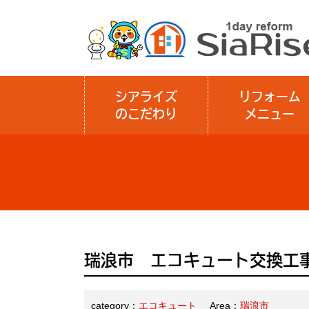
シアライズ
リフォーム
のこだわり
メニュー
瑞浪市 エコキュート交換工
category：
エコキュート
Area：
瑞浪市