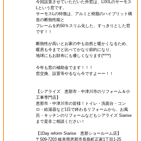
今回設置させていただいた外窓は、LIXILのサーモス
Lという窓です。
サーモスLの特徴は、アルミと樹脂のハイブリット構
造の断熱性能と
フレームを約50％スリム化した、すっきりとした窓
です！！
断熱性が高いとお家の中も自然と暖かくなるため、
暖房も今までと比べてかなり節約になり、
地球にもお財布にも優しくなります(*^^*)
今年も窓の補助金でます！！！
窓交換、設置等やるなら今ですよーー！！
【シアライズ 恵那市・中津川市のリフォーム＆小
工事専門店】
恵那市・中津川市の皆様！トイレ・洗面台・コン
ロ・給湯器など1日で終わるリフォームから、お風
呂・キッチンのリフォームなどもシアライズ Siarise
まで是非ご相談ください！
【1Day reform Siarise 恵那ショールーム店】
〒509-7203 岐阜県恵那市長島町正家1丁目1-25