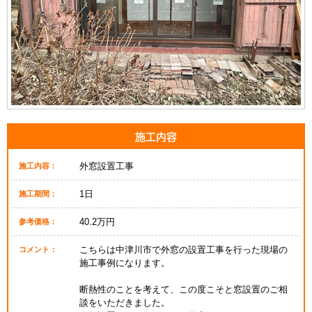
施工内容
外窓設置工事
施工内容：
1日
施工期間：
40.2万円
参考価格：
こちらは中津川市で外窓の設置工事を行った現場の
コメント：
施工事例になります。
断熱性のことを考えて、この度こそと窓設置のご相
談をいただきました。