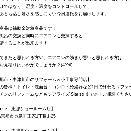
けではなく、湿度・温度をコントロールして、
あとも蒸し暑さを感じにくい冷房運転をお届けします。
商品は補助金対象商品です！
風呂の交換ど同時にエアコンも交換すると
請することが出来ます！
てきたと思われる方や、エアコンの効きが悪いと思われる方は
見積りはいかがでしょうか？(#^^#)
那市・中津川市のリフォーム＆小工事専門店】
の皆様！トイレ・洗面台・コンロ・給湯器など1日で終わるリフォ
ンのリフォームなどもシアライズ Siarise まで是非ご相談くださ
 Siarise 恵那ショールーム店】
岐阜県恵那市長島町正家1丁目1-25
m Siarise 中津川ショールーム店】