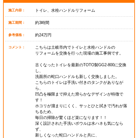
トイレ、水栓ハンドルリフォーム
施工内容：
約3時間
施工期間：
約24万円
参考価格：
こちらは土岐市内でトイレと水栓ハンドルの
コメント：
リフォームを交換を行った現場の施工事例です。
古くなったトイレを最新のTOTO製GG2-800に交換
し、
洗面所の蛇口ハンドルも新しく交換しました。
こちらのトイレは手洗い付きのタンクがありなが
ら、
凹凸を極限まで抑えた滑らかなデザインが特徴で
す！
ホコリが溜まりにくく、サッとひと拭きで汚れが落
ちるため、
毎日の掃除が驚くほど楽になります！！
深く設計された手洗いボウルは水ハネも気になら
ず、
新しくなった蛇口ハンドルと共に、