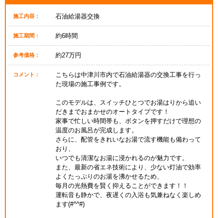
石油給湯器交換
施工内容：
約6時間
施工期間：
約27万円
参考価格：
こちらは中津川市内で石油給湯器の交換工事を行っ
コメント：
た現場の施工事例です。
このモデルは、スイッチひとつでお湯はりから追い
だきまでおまかせのオートタイプです！
家事で忙しい時間帯も、ボタンを押すだけで理想の
温度のお風呂が完成します。
さらに、配管をきれいなお湯で流す機能も備わって
おり、
いつでも清潔なお湯に浸かれるのが魅力です。
また、最新の省エネ技術により、少ない灯油で効率
よくたっぷりのお湯を沸かせるため、
毎月の光熱費を賢く抑えることができます！！
運転音も静かで、夜遅くの入浴も気兼ねなく楽しめ
ます(#^^#)