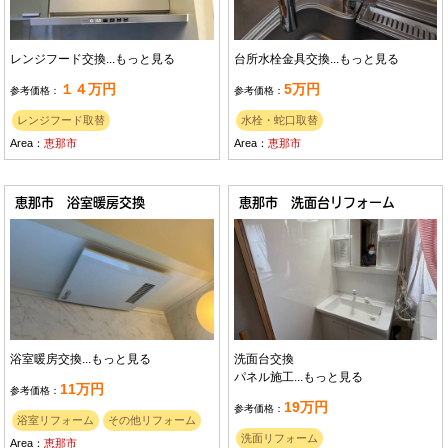
レンジフード交換...
もっと見る
台所水栓金具交換...
もっと見る
１４万円
5万円
参考価格：
参考価格：
レンジフード取替
水栓・蛇口取替
Area：
恵那市
Area：
恵那市
恵那市 浴室暖房交換
恵那市 洗面台リフォーム
浴室暖房交換...
もっと見る
洗面台交換
パネル施工...
もっと見る
11万円
参考価格：
19万円
参考価格：
浴室リフォーム
その他リフォーム
洗面リフォーム
Area：
恵那市