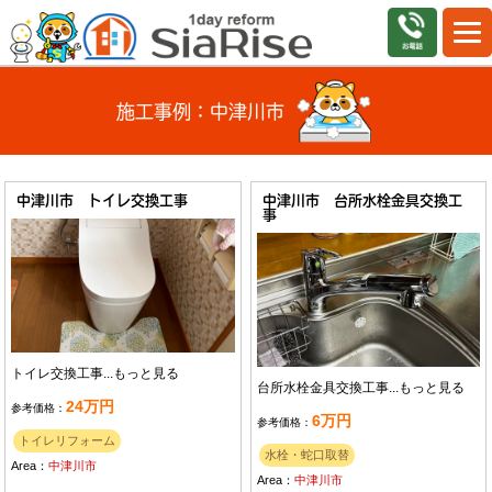
施工事例：中津川市
中津川市 トイレ交換工事
中津川市 台所水栓金具交換工
事
トイレ交換工事...
もっと見る
台所水栓金具交換工事...
もっと見る
24万円
参考価格：
6万円
参考価格：
トイレリフォーム
水栓・蛇口取替
Area：
中津川市
Area：
中津川市