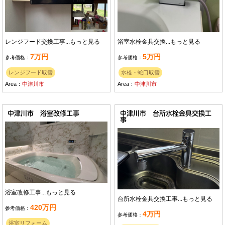
レンジフード交換工事...
もっと見る
浴室水栓金具交換...
もっと見る
7万円
5万円
参考価格：
参考価格：
レンジフード取替
水栓・蛇口取替
Area：
中津川市
Area：
中津川市
中津川市 浴室改修工事
中津川市 台所水栓金具交換工
事
浴室改修工事...
もっと見る
台所水栓金具交換工事...
もっと見る
420万円
参考価格：
4万円
参考価格：
浴室リフォーム