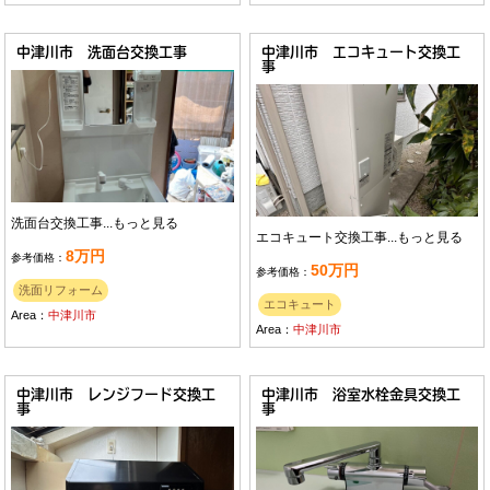
中津川市 洗面台交換工事
中津川市 エコキュート交換工
事
洗面台交換工事...
もっと見る
エコキュート交換工事...
もっと見る
8万円
参考価格：
50万円
参考価格：
洗面リフォーム
エコキュート
Area：
中津川市
Area：
中津川市
中津川市 レンジフード交換工
中津川市 浴室水栓金具交換工
事
事