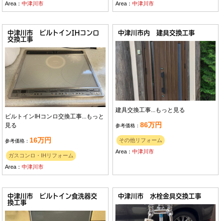
Area：
中津川市
Area：
中津川市
中津川市 ビルトインIHコンロ
中津川市内 建具交換工事
交換工事
建具交換工事...
もっと見る
ビルトインIHコンロ交換工事...
もっと
86万円
見る
参考価格：
16万円
その他リフォーム
参考価格：
Area：
中津川市
ガスコンロ・IHリフォーム
Area：
中津川市
中津川市 ビルトイン食洗器交
中津川市 水栓金具交換工事
換工事